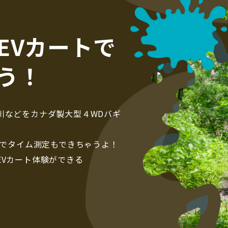
EVカートで
う！
川などをカナダ製大型４WDバギ
能でタイム測定もできちゃうよ！
EVカート体験ができる